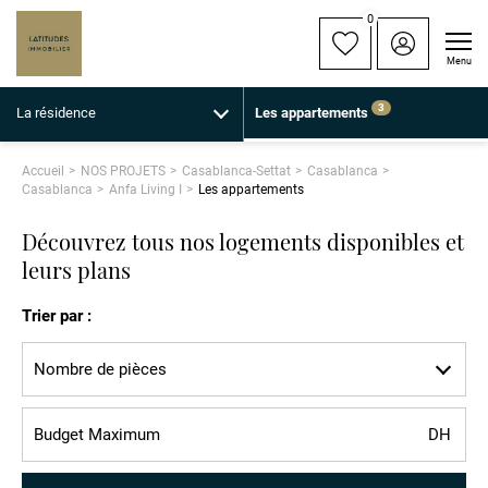
0
Menu
3
La résidence
Les appartements
Accueil
NOS PROJETS
Casablanca-Settat
Casablanca
Casablanca
Anfa Living I
Les appartements
Découvrez tous nos logements disponibles et
leurs plans
Trier par :
Nombre de pièces