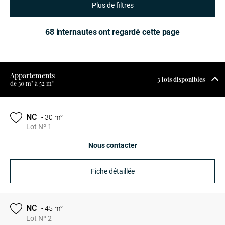
Plus de filtres
68 internautes ont regardé cette page
Appartements
3 lots disponibles
de 30 m² à 52 m²
NC
-
30 m²
Lot Nº 1
Nous contacter
Fiche détaillée
NC
-
45 m²
Lot Nº 2