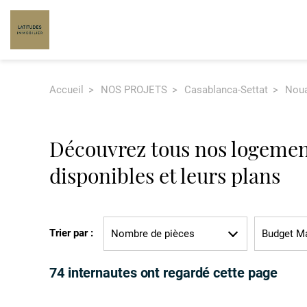
Accueil
NOS PROJETS
Casablanca-Settat
Nou
Bureaux
Pour habiter
Notre histoire
OASIS OFFICES I
OASIS OFFICES II
Découvrez tous nos logeme
OASIS OFFICES III
disponibles et leurs plans
Trier par :
Nombre de pièces
74 internautes ont regardé cette page